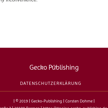
Back
Gecko Publishing
To
Top
DATENSCHUTZERKLÄRUNG
| © 2019 | Gecko-Publishing | Carsten Dohme |