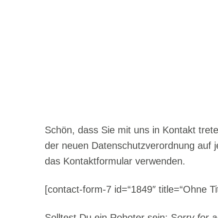
Skip
to
content
Schön, dass Sie mit uns in Kontakt tr
der neuen Datenschutzverordnung auf j
das Kontaktformular verwenden.
[contact-form-7 id=“1849″ title=“Ohne Ti
Solltest Du ein Roboter sein: S
orry for 