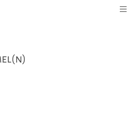
Me
el(n)