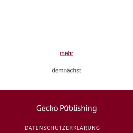
mehr
demnächst
Back
Gecko Publishing
To
Top
DATENSCHUTZERKLÄRUNG