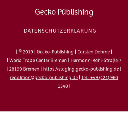
Back
Gecko Publishing
To
Top
DATENSCHUTZERKLÄRUNG
| © 2019 | Gecko-Publishing | Carsten Dohme |
| World Trade Center Bremen | Hermann-Köhl-Straße 7
| 28199 Bremen |
https://staging.gecko-publishing.de
|
redaktion@gecko-publishing.de
|
Tel.: +49 (421) 960
1340
|