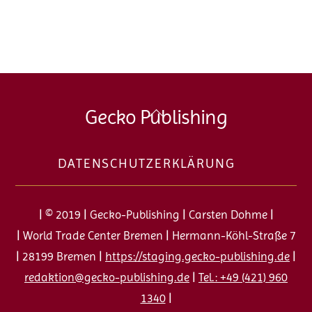
Back
Gecko Publishing
To
Top
DATENSCHUTZERKLÄRUNG
| © 2019 | Gecko-Publishing | Carsten Dohme |
| World Trade Center Bremen | Hermann-Köhl-Straße 7
| 28199 Bremen |
https://staging.gecko-publishing.de
|
redaktion@gecko-publishing.de
|
Tel.: +49 (421) 960
1340
|