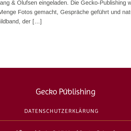
ang & Olufsen eingeladen. Die Gecko-Publishing w
e Menge Fotos gemacht, Gespräche geführt und natü
ildband, der […]
Back
Gecko Publishing
To
Top
DATENSCHUTZERKLÄRUNG