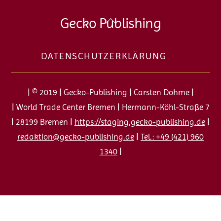
Back
Gecko Publishing
To
Top
DATENSCHUTZERKLÄRUNG
| © 2019 | Gecko-Publishing | Carsten Dohme |
| World Trade Center Bremen | Hermann-Köhl-Straße 7
| 28199 Bremen |
https://staging.gecko-publishing.de
|
redaktion@gecko-publishing.de
|
Tel.: +49 (421) 960
1340
|