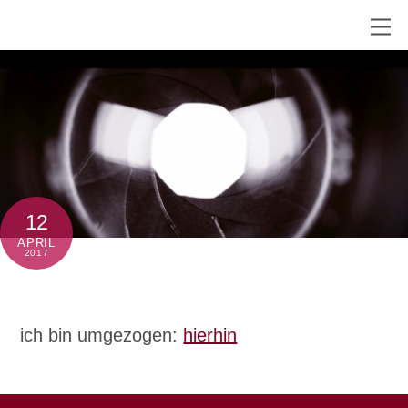
Skip
M
to
content
12
APRIL
2017
ich bin umgezogen:
hierhin