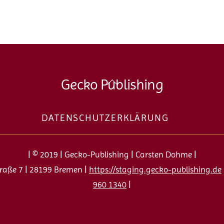
Back
Gecko Publishing
To
Top
DATENSCHUTZERKLÄRUNG
| © 2019 | Gecko-Publishing | Carsten Dohme |
raße 7 | 28199 Bremen |
https://staging.gecko-publishing.de
960 1340
|