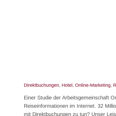
Skip
to
content
Direktbuchungen
,
Hotel
,
Online-Marketing
,
R
Einer Studie der Arbeitsgemeinschaft O
Reiseinformationen im Internet. 32 Mil
mit Direktbuchungen zu tun? Unser Leist