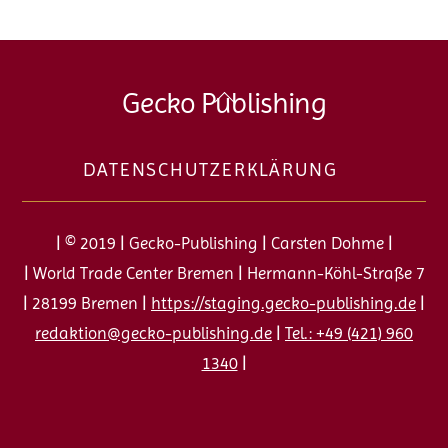
Back
Gecko Publishing
To
Top
DATENSCHUTZERKLÄRUNG
| © 2019 | Gecko-Publishing | Carsten Dohme |
| World Trade Center Bremen | Hermann-Köhl-Straße 7
| 28199 Bremen |
https://staging.gecko-publishing.de
|
redaktion@gecko-publishing.de
|
Tel.: +49 (421) 960
1340
|